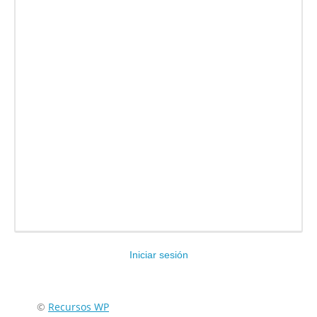
Iniciar sesión
Encuéntranos en:
©
Recursos WP