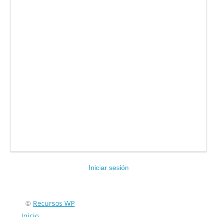
Iniciar sesión
Encuéntranos en:
©
Recursos WP
Inicio