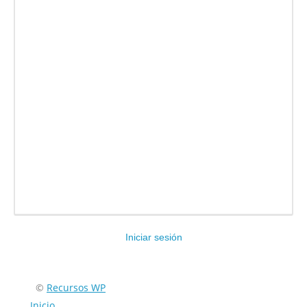
Iniciar sesión
Encuéntranos en:
©
Recursos WP
Inicio