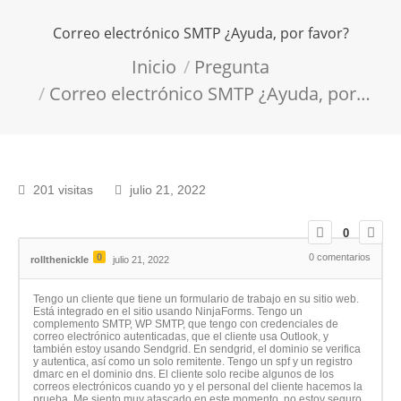
Correo electrónico SMTP ¿Ayuda, por favor?
Estás aquí:
Inicio
Pregunta
Correo electrónico SMTP ¿Ayuda, por…
201 visitas
julio 21, 2022
0
0
0
comentarios
rollthenickle
julio 21, 2022
Tengo un cliente que tiene un formulario de trabajo en su sitio web.
Está integrado en el sitio usando NinjaForms. Tengo un
complemento SMTP, WP SMTP, que tengo con credenciales de
correo electrónico autenticadas, que el cliente usa Outlook, y
también estoy usando Sendgrid. En sendgrid, el dominio se verifica
y autentica, así como un solo remitente. Tengo un spf y un registro
dmarc en el dominio dns. El cliente solo recibe algunos de los
correos electrónicos cuando yo y el personal del cliente hacemos la
prueba. Me siento muy atascado en este momento, no estoy seguro