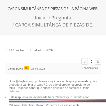
CARGA SIMULTÁNEA DE PIEZAS DE LA PÁGINA WEB.
Estás aquí:
Inicio
Pregunta
CARGA SIMULTÁNEA DE PIEZAS DE…
114 visitas
abril 5, 2026
0
90
0
comentarios
Jaime David
abril 5, 2026
Hola @doylewporg, problema muy interesante que planteaste. ¿Has
probado a cambiar el tema? Creo que el problema proviene del
tema. Háganos saber qué sucede después de cambiar el tema.
Saludos
Esta respuesta fue modificada hace 20 horas y 51 minutos por
Md. Asadullah Galib
. Razón: Por error hice clic en editar