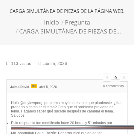
CARGA SIMULTÁNEA DE PIEZAS DE LA PÁGINA WEB.
Estás aquí:
Inicio
Pregunta
CARGA SIMULTÁNEA DE PIEZAS DE…
113 visitas
abril 5, 2026
0
90
0
comentarios
Jaime David
abril 5, 2026
Hola @doylewporg, problema muy interesante que planteaste. ¿Has
probado a cambiar el tema? Creo que el problema proviene del
tema. Háganos saber qué sucede después de cambiar el tema.
Saludos
Esta respuesta fue modificada hace 20 horas y 51 minutos por
Md. Asadullah Galib
. Razón: Por error hice clic en editar