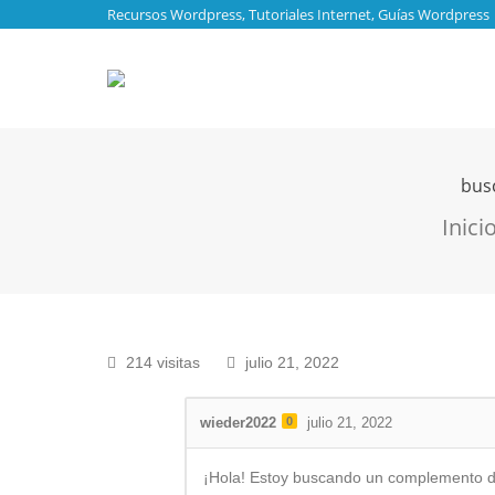
Recursos Wordpress, Tutoriales Internet, Guías Wordpress
bus
Estás aqu
Inici
214 visitas
julio 21, 2022
wieder2022
0
julio 21, 2022
¡Hola! Estoy buscando un complemento de 