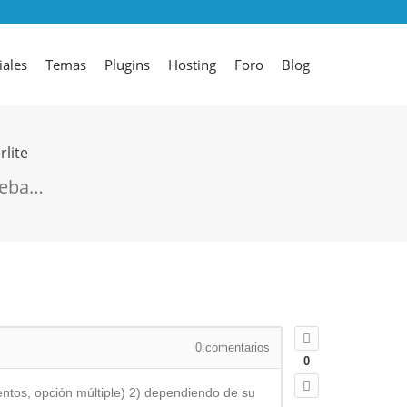
iales
Temas
Plugins
Hosting
Foro
Blog
lite
ueba…
0
comentarios
0
entos, opción múltiple) 2) dependiendo de su