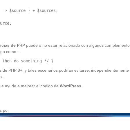
 => $source ) + $sources;
urce;
ncias de PHP
puede o no estar relacionado con algunos complementos 
 algo como…
 then do something */ }
os de PHP 8+, y tales escenarios podrían evitarse, independientement
s.
que ayude a mejorar el código de
WordPress
.
s por