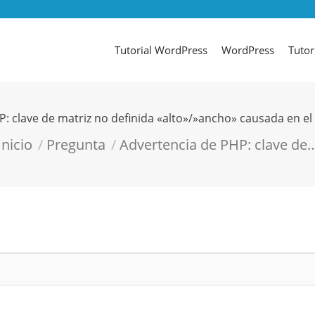
Tutorial WordPress
WordPress
Tutor
: clave de matriz no definida «alto»/»ancho» causada en e
tás aquí:
Inicio
Pregunta
Advertencia de PHP: clave de