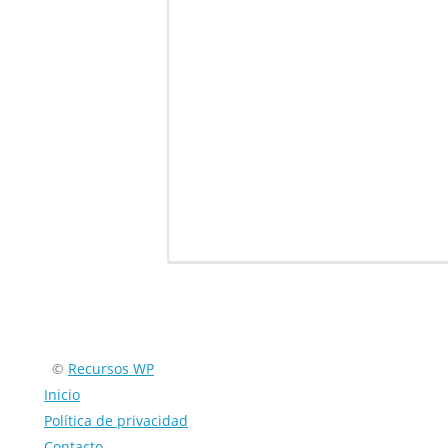
Encuéntranos en:
©
Recursos WP
Inicio
Política de privacidad
Contacto