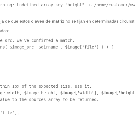
rning: Undefined array key "height" in /home/customer/ww
ja de que estos
claves de matriz
no se fijan en determinadas circunst
ados:
e src, we've confirmed a match.
ins( $image_src, $dirname .
$image['file']
) ) {
thin 1px of the expected size, use it.
age_width, $image_height,
$image['width']
,
$image['height
alue to the sources array to be returned.
'file'],