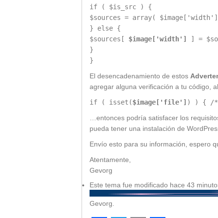
if ( $is_src ) {
$sources = array( $image['width']
} else {
$sources[
$image['width']
] = $so
}
}
El desencadenamiento de estos
Adverte
agregar alguna verificación a tu código,
if ( isset(
$image['file']
) ) { /*
…entonces podría satisfacer los requisit
pueda tener una instalación de WordPres
Envío esto para su información, espero 
Atentamente,
Gevorg
Este tema fue modificado hace 43 minuto
Gevorg
.