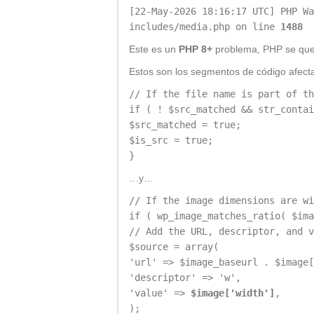
[22-May-2026 18:16:17 UTC] PHP Wa
includes/media.php on line
1488
Este es un
PHP 8+
problema, PHP se que
Estos son los segmentos de código afect
// If the file name is part of th
if ( ! $src_matched && str_conta
$src_matched = true;
$is_src = true;
}
…y…
// If the image dimensions are wi
if ( wp_image_matches_ratio( $im
// Add the URL, descriptor, and v
$source = array(
'url' => $image_baseurl . $image[
'descriptor' => 'w',
'value' =>
$image['width']
,
);