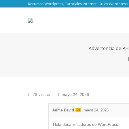
Recursos Wordpress, Tutoriales Internet, Guías Wordpress
Advertencia de PHP
Es
79 visitas
mayo 24, 2026
Jaime David
90
mayo 24, 2026
Hola desarrolladores de WordPress.