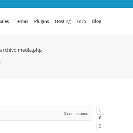
iales
Temas
Plugins
Hosting
Foro
Blog
l archivo media.php
…
0
comentarios
0