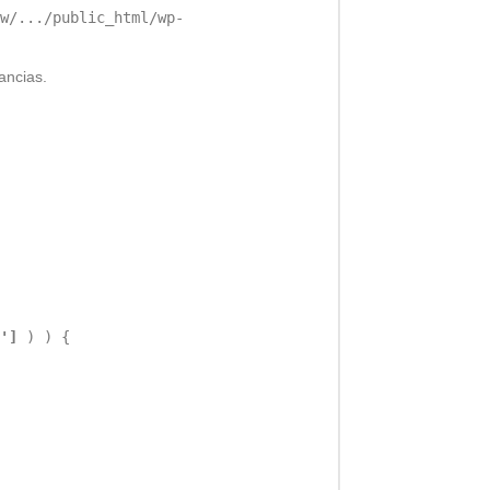
w/.../public_html/wp-
ancias.
']
) ) {